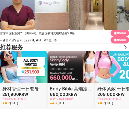
首尔中区明洞路26（明洞2街，联合国教科文组织会馆）8层
复制地址
서울 중구 명동길 26 (명동2가, 유네스코회관) 8층
复制地址
推荐服务
身材管理一日套餐 身体肉毒 + 脂肪分解注射 轻松享受，一天塑造理想曲线！
Body Bible 高端瘦身注射 韩国食药处认证 直击脂肪细胞 · 有效分解
251,900
KRW
660,000
KRW
209,000
KRW
逆转皮肤科 明洞店
逆转皮肤科 明洞店
逆转皮肤科 明洞店
4.7
(
10+
)
4.7
(
10+
)
4.7
(
10+
)