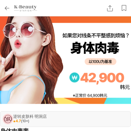
逆转皮肤科 明洞店
4.7
(
10+
)