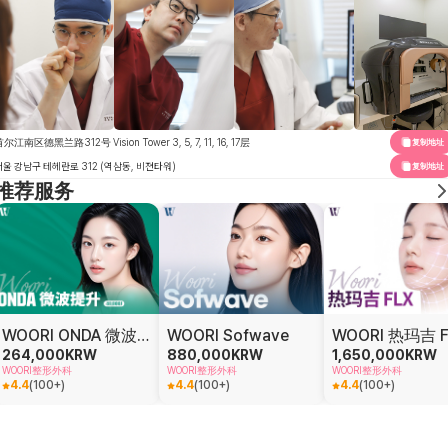
尔江南区德黑兰路312号 Vision Tower 3, 5, 7, 11, 16, 17层
复制地址
서울 강남구 테헤란로 312 (역삼동, 비젼타워)
复制地址
推荐服务
WOORI ONDA 微波提升
WOORI Sofwave
WOORI 热玛吉 F
264,000
KRW
880,000
KRW
1,650,000
KRW
WOORI整形外科
WOORI整形外科
WOORI整形外科
4.4
(
100+
)
4.4
(
100+
)
4.4
(
100+
)