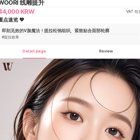
WOORI 线雕提升
44,000
KRW
VAT 包
重点速览 💖
即刻见效的V脸魔法！提拉松弛组织，紧致贴合面部轮廓
#
提拉效果
Detail page
Review