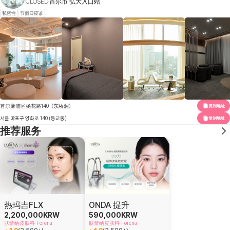
CLOSED
首尔市 弘大入口站
私密性
节假日应诊
首尔麻浦区杨花路140（东桥洞）
复制地址
서울 마포구 양화로 140 (동교동)
复制地址
推荐服务
热玛吉FLX
ONDA 提升
2,200,000
KRW
590,000
KRW
肤蕾纳皮肤科 Forena
肤蕾纳皮肤科 Forena