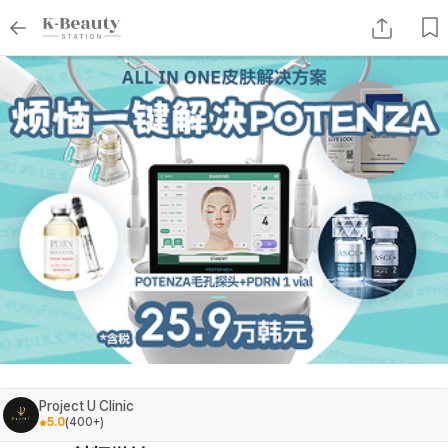
Project U Clinic
5.0
(
400+
)