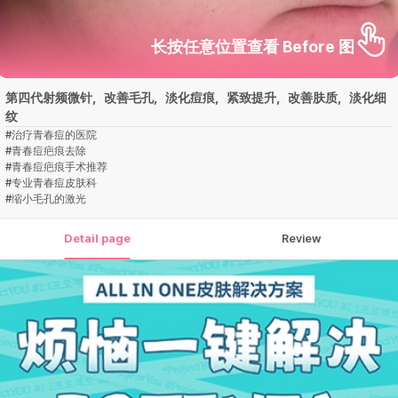
长按任意位置查看 Before 图
第四代射频微针，改善毛孔，淡化痘痕，紧致提升，改善肤质，淡化细
纹
#
治疗青春痘的医院
#
青春痘疤痕去除
#
青春痘疤痕手术推荐
#
专业青春痘皮肤科
#
缩小毛孔的激光
Detail page
Review