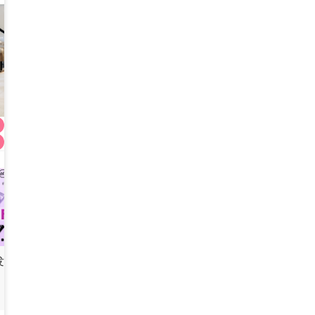
AB贵妇紧致提升套餐
2,760,000
KRW
AB皮肤科
4.9
(
900+
)
发