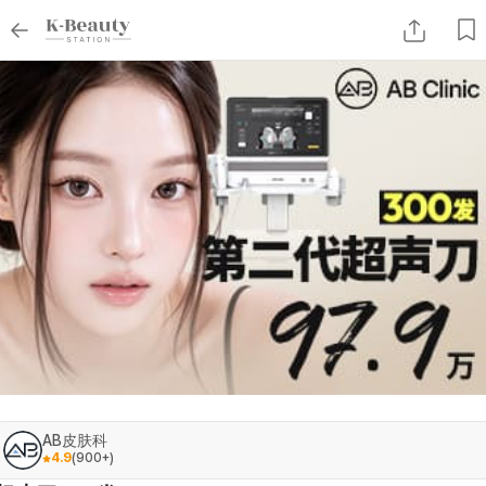
AB皮肤科
4.9
(
900+
)