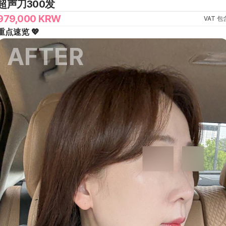
超声刀300发
979,000
KRW
VAT 包
重点速览 💖
AFTER