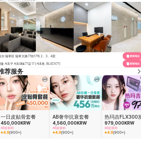
首尔 瑞草区 瑞草大路77街17号 2、3、4层
复制地址
서울 서초구 서초대로77길 17 (서초동, BLOCK77)
复制地址
推荐服务
一日皮贴骨套餐
AB奢华抗衰套餐
热玛吉FLX300
450,000
KRW
4,560,000
KRW
979,000
KRW
AB皮肤科
AB皮肤科
AB皮肤科
4.9
(
900+
)
4.9
(
900+
)
4.9
(
900+
)