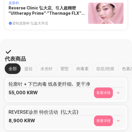
皮肤科
Reverse Clinic 弘大店，引入超精密
“Ultherapy Prime”·“Thermage FLX”
……强化个性化提拉
逆转皮肤科 弘益大学店
代表商品
全部
提拉
水光针
塑型
肉毒素
痘痘/疤痕
色素
轮廓针 + 下巴肉毒 线条更纤细、更干净
55,000
KRW
查看详情
REVERSE诊所 特价活动（弘大店）
8,900
KRW
查看详情