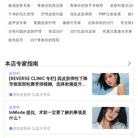
敏感皮肤专家
青春痘疤痕去除
青春痘疤痕手术推荐
皮肤科激光治疗
干净的毛孔管理
护理皮肤问题
强化皮肤屏障
PRP注射效果
肤色
超声波专家
童颜皮肤护理
修丽可专家
去除杂斑的治疗
专业青春
没有问题的皮肤护理
保湿治疗
治疗红血丝皮肤
色素沉着激光专家
肤色提亮
治疗青春痘的医院
本店专家指南
皮肤科
【REVERSE CLINIC 专栏】 因皮肤弹性下降
导致面部轮廓变得模糊，选择射频提升项
目“Oligio 射频提拉”时需要了解的重点
逆转皮肤科 弘益大学店
皮肤科
InMode 提拉，术前一定要了解的事项是
什么？
逆转皮肤科 弘益大学店