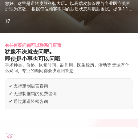
您好，这里是逆转皮肤科弘大店。 以高端皮肤管理与专业医疗美容
护理为基础， 根据每位顾客不同的肤质状态与肌肤困扰，提供 1:1 定
制化解决方案。
1
7
有任何疑问都可以联系门店哦
犹豫不决就去问吧。
即使是小事也可以问哦
手术种类、价格、恢复时间、副作用、医生经历、活动等 无论有什
么疑问，专业的顾问都会快速回答您
✔
支持定制语言咨询
✔
无强制推销的免费咨询
✔
通过频道轻松咨询