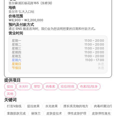
首尔麻浦区杨花路165（东桥洞）
地铁
首尔市 弘大入口站
价格范围
₩8,900 ~ ₩2,200,000
预约及付款方式
通过 SNS 频道咨询时，我们会为您说明想要的日期和付款方式。
营业时间
星期一
11:00 – 20:00
星期二
11:00 – 20:00
星期三
11:00 – 20:00
星期四
11:00 – 20:00
星期五
11:00 – 20:00
星期六
11:00 – 17:00
星期日
休息
节假日
休息
提供项目
提拉
水光针
塑型
肉毒素
痘痘/疤痕
色素/痣/纹身
其他
关键词
打造V曲线
提拉效果
水光效果
擅长填充物的地方
肉毒杆菌治疗
童颜肌肤完成
丽珠兰
皮肤提拉术
弹性皮肤护理
皮肤弹性激光