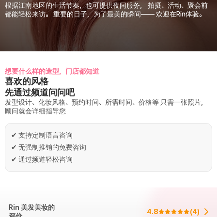
根据江南地区的生活节奏，也可提供夜间服务， 拍摄、活动、聚会前
都能轻松来访。 重要的日子，为了最美的瞬间—— 欢迎在Rin体验。
想要什么样的造型，门店都知道
喜欢的风格
先通过频道问问吧
发型设计、化妆风格、预约时间、所需时间、价格等 只需一张照片，
顾问就会详细指导您
✔
支持定制语言咨询
✔
无强制推销的免费咨询
✔
通过频道轻松咨询
Rin 美发美妆的
4.8
(
4
)
评价