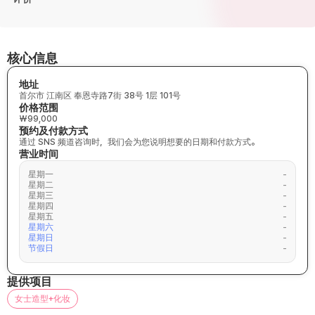
核心信息
地址
首尔市 江南区 奉恩寺路7街 38号 1层 101号
价格范围
₩99,000
预约及付款方式
通过 SNS 频道咨询时，我们会为您说明想要的日期和付款方式。
营业时间
星期一
-
星期二
-
星期三
-
星期四
-
星期五
-
星期六
-
星期日
-
节假日
-
提供项目
女士造型+化妆