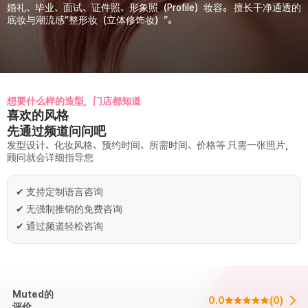
婚礼、毕业、面试、证件照、形象照（Profile）妆容。 擅长干净通透的
底妆与潮流感“整形妆（立体修饰妆）”。
想要什么样的造型，门店都知道
喜欢的风格
先通过频道问问吧
发型设计、化妆风格、预约时间、所需时间、价格等 只需一张照片，
顾问就会详细指导您
✔
支持定制语言咨询
✔
无强制推销的免费咨询
✔
通过频道轻松咨询
Muted的
0.0
(
0
)
评价