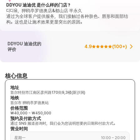
DDYOU 迪迪优 是什么样的门店？
디디유，狎鸥亭罗德奥店&都山店 半永久
通过为全球客户提供服务，我们接触过各种肤色、唇形和面部结
构。这也是让施术效果更显突出的原因。
DDYOU 迪迪优的
4.9
(
100+
)
评价
核心信息
地址
首尔特别市江南区彦州路170街9,3楼(新沙洞)
地铁
首尔市 狎鸥亭罗德奥站
价格范围
₩40,000 ~ ₩450,000
预约及付款方式
通过 SNS 频道咨询时，我们会为您说明想要的日期和付款方式。
营业时间
星期一
10:00 – 20:00