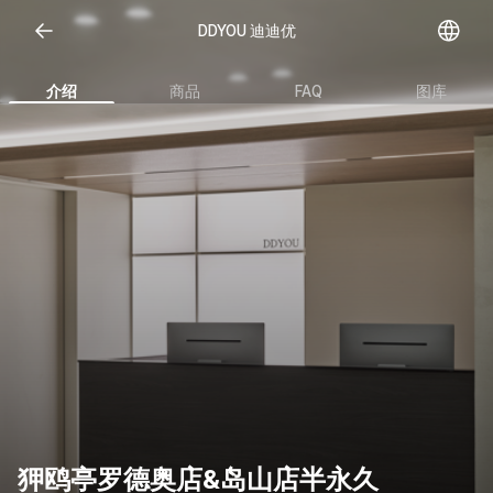
Open representative images
DDYOU 迪迪优
介绍
商品
FAQ
图库
狎鸥亭罗德奥店&岛山店半永久