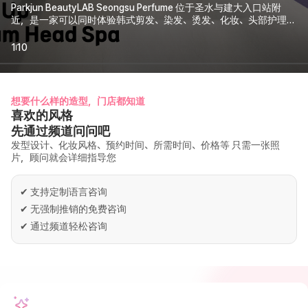
Parkjun BeautyLAB Seongsu Perfume 位于圣水与建大入口站附
近，是一家可以同时体验韩式剪发、染发、烫发、化妆、头部护理与
秀发护理的高端韩式美容沙龙。 我们会根据您的五官、发质、头发
状态、肤色与个人风格，提供细致的定制咨询。从自然焕新造型到
1
10
完整形象改造，都能为您找到合适的设计。 踏入店内的瞬间，柔和
的招牌香氛便营造出精致而舒适的氛围。在圣水体验一段融合专业
护理、个人风格与香气记忆的特别韩式美容时光。
想要什么样的造型，门店都知道
喜欢的风格
先通过频道问问吧
发型设计、化妆风格、预约时间、所需时间、价格等 只需一张照
片，顾问就会详细指导您
✔
支持定制语言咨询
✔
无强制推销的免费咨询
✔
通过频道轻松咨询