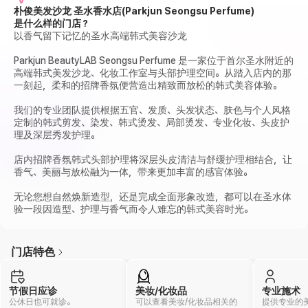
朴俊美发沙龙 圣水香水店(Parkjun Seongsu Perfume)
是什么样的门店？
以香气留下记忆的圣水高端韩式美容沙龙
Parkjun BeautyLAB Seongsu Perfume 是一家位于首尔圣水附近的
高端韩式美发沙龙、化妆工作室与头部护理空间。从踏入店内的那
一刻起，柔和的招牌香氛便营造出精致而放松的韩式美容体验。
我们的专业团队提供根据五官、发质、头发状态、肤色与个人风格
定制的韩式剪发、染发、韩式烫发、局部烫发、专业化妆、头皮护
理及深层秀发护理。
店内招牌香氛韩式头部护理将深层头皮清洁与舒缓护理相结合，让
香气、美丽与放松融为一体，带来更加丰富的感官体验。
无论您想自然焕新造型，还是完成全面形象改造，都可以在圣水体
验一段因造型、护理与香气而令人难忘的韩式美容时光。
门店特色
节假日应诊
美妆/化妆品
专业施术
公休日也可就诊。
可以查看美妆/化妆品相关的
提供专业的