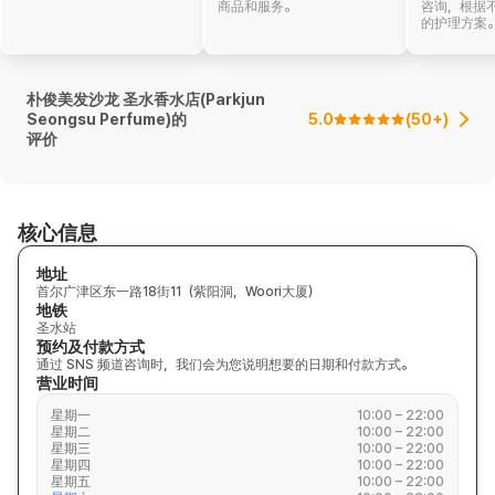
商品和服务。
咨询，根据
的护理方案
朴俊美发沙龙 圣水香水店(Parkjun
Seongsu Perfume)的
5.0
(
50+
)
评价
核心信息
地址
首尔广津区东一路18街11（紫阳洞，Woori大厦）
地铁
圣水站
预约及付款方式
通过 SNS 频道咨询时，我们会为您说明想要的日期和付款方式。
营业时间
星期一
10:00 – 22:00
星期二
10:00 – 22:00
星期三
10:00 – 22:00
星期四
10:00 – 22:00
星期五
10:00 – 22:00