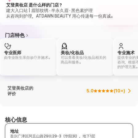
艾登美妆店 是什么样的门店？
建大入口站 | 眉部纹绣 · 半永久眉 · 黑色素护理
从咨询到护理，ATDAWN BEAUTY 用心传递每一份真诚。
门店特色
专业医师
美妆/化妆品
专业施术
由专业医生亲自诊疗并施术。
可以查看美妆/化妆品相关的
提供专业的
商品和服务。
咨询，根据
的护理方案
艾登美妆店的
5.0
(
10+
)
评价
核心信息
地址
首尔广津区阿且山路29街29-3（华阳洞），地下1层