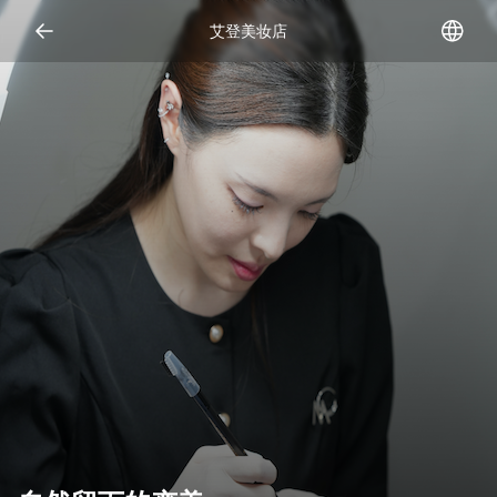
Open representative images
艾登美妆店