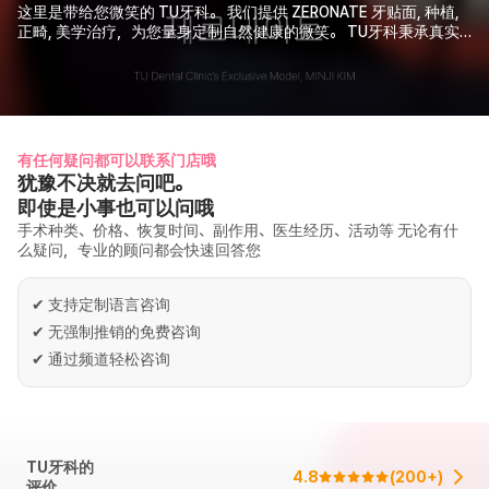
这里是带给您微笑的 TU牙科。 我们提供 ZERONATE 牙贴面, 种植,
正畸, 美学治疗，为您量身定制自然健康的微笑。 TU牙科秉承真实
性和可持续理念，提供同时兼顾健康和美丽的一对第一个人定制化
诊疗服务。
有任何疑问都可以联系门店哦
犹豫不决就去问吧。
即使是小事也可以问哦
手术种类、价格、恢复时间、副作用、医生经历、活动等 无论有什
么疑问，专业的顾问都会快速回答您
✔
支持定制语言咨询
✔
无强制推销的免费咨询
✔
通过频道轻松咨询
TU牙科的
4.8
(
200+
)
评价