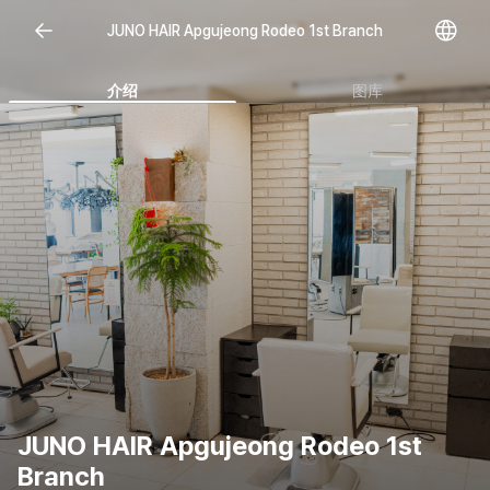
Open representative images
JUNO HAIR Apgujeong Rodeo 1st Branch
介绍
图库
JUNO HAIR Apgujeong Rodeo 1st
Branch