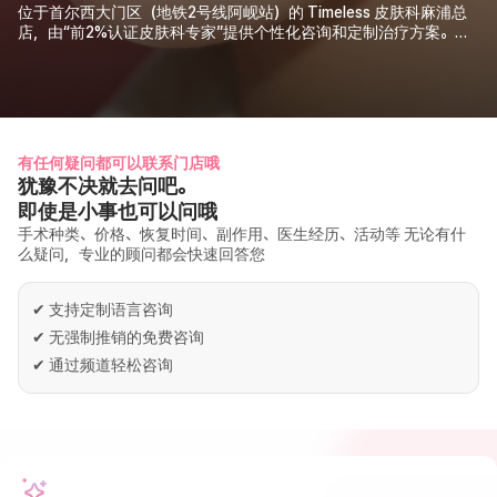
位于首尔西大门区（地铁2号线阿岘站）的 Timeless 皮肤科麻浦总
店，由“前2%认证皮肤科专家”提供个性化咨询和定制治疗方案。找
到最适合您的护肤方案！
有任何疑问都可以联系门店哦
犹豫不决就去问吧。
即使是小事也可以问哦
手术种类、价格、恢复时间、副作用、医生经历、活动等 无论有什
么疑问，专业的顾问都会快速回答您
✔
支持定制语言咨询
✔
无强制推销的免费咨询
✔
通过频道轻松咨询