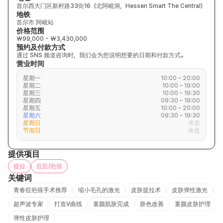
首尔西大门区新村路33街16（北阿峴洞，Hessen Smart The Central）
地铁
首尔市 阿峴站
价格范围
₩99,000 ~ ₩3,430,000
预约及付款方式
通过 SNS 频道咨询时，我们会为您说明想要的日期和付款方式。
营业时间
星期一
10:00 – 20:00
星期二
10:00 – 19:00
星期三
10:00 – 19:30
星期四
09:30 – 19:00
星期五
10:00 – 20:00
星期六
09:30 – 19:30
星期日
休息
节假日
休息
提供项目
提拉
痘痘/疤痕
关键词
青春痘疤痕手术推荐
缩小毛孔的激光
皮肤提拉术
皮肤弹性激光
超声波专家
打造V曲线
童颜肌肤完成
肤色改善
童颜皮肤护理
弹性皮肤护理