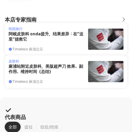
本店专家指南
韩国旅行
阿岘皮肤科 onda提升，结果差异：在“这
里”拯救它
Timeless 麻浦总店
皮肤科
麻浦站附近皮肤科，美版超声刀 效果、副
作用、维持时间（总结）
Timeless 麻浦总店
代表商品
全部
提拉
痘痘/疤痕