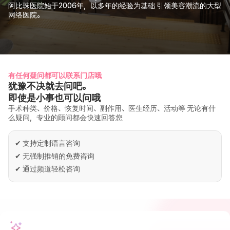
阿比珠医院始于2006年，以多年的经验为基础 引领美容潮流的大型
网络医院。
有任何疑问都可以联系门店哦
犹豫不决就去问吧。
即使是小事也可以问哦
手术种类、价格、恢复时间、副作用、医生经历、活动等 无论有什
么疑问，专业的顾问都会快速回答您
✔
支持定制语言咨询
✔
无强制推销的免费咨询
✔
通过频道轻松咨询