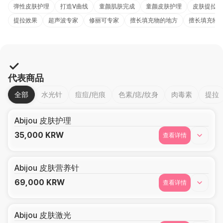
弹性皮肤护理
打造V曲线
童颜肌肤完成
童颜皮肤护理
皮肤提拉术
提拉效果
超声波专家
修丽可专家
擅长填充物的地方
擅长填充物
代表商品
全部
水光针
痘痘/疤痕
色素/痣/纹身
肉毒素
提拉
Abijou 皮肤护理
35,000
KRW
查看详情
Abijou 皮肤营养针
69,000
KRW
查看详情
Abijou 皮肤激光