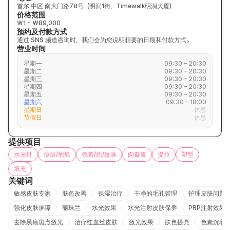
首尔 中区 南大门路78号（明洞1街，Timewalk明洞大厦）
价格范围
₩1 ~ ₩89,000
预约及付款方式
通过 SNS 频道咨询时，我们会为您说明想要的日期和付款方式。
营业时间
星期一
09:30 – 20:30
星期二
09:30 – 20:30
星期三
09:30 – 20:30
星期四
09:30 – 20:30
星期五
09:30 – 20:30
星期六
09:30 – 18:00
星期日
休息
节假日
休息
提供项目
水光针
痘痘/疤痕
色素/痣/纹身
肉毒素
提拉
塑型
填充
关键词
敏感皮肤专家
肤色改善
保湿治疗
干净的毛孔管理
护理皮肤问题
强化皮肤屏障
丽珠兰
水光效果
水光注射皮肤保养
PRP注射效果
去除黑痣斑点激光
治疗红血丝皮肤
激光效果
肤色提亮
色素沉着