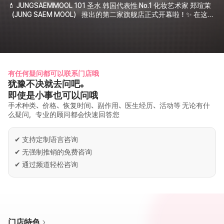
💄 JUNGSAEMMOOL 101 圣水 韩国代表性 No.1 化妆艺术家 郑瑄茉
（JUNG SAEM MOOL） 推出的第二家旗舰店正式开幕啦！✨ 在这间
汇聚了30多年专业经验与艺术哲学的时尚空间中， 您可以体验到 郑
瑄茉独有的彩妆理念与K-Beauty的潮流魅力。 🏙️ 空间介绍 1F /
2F： 感受K-Beauty的流行趋势， 并可亲身体验各类彩妆产品与补妆
服务 💋 3F： 提供 1:1个性化化妆服务 与 K-Beauty课堂， 带来更深
入的美丽体验 💫 📍 地址 首尔特别市 城东区 延武场路 101 🕒 营业时
间 11:00 - 21:00
有任何疑问都可以联系门店哦
犹豫不决就去问吧。
即使是小事也可以问哦
手术种类、价格、恢复时间、副作用、医生经历、活动等 无论有什
么疑问，专业的顾问都会快速回答您
✔
支持定制语言咨询
✔
无强制推销的免费咨询
✔
通过频道轻松咨询
门店特色