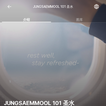
Open representative images
JUNGSAEMMOOL 101 圣水
介绍
图库
JUNGSAEMMOOL 101 圣水