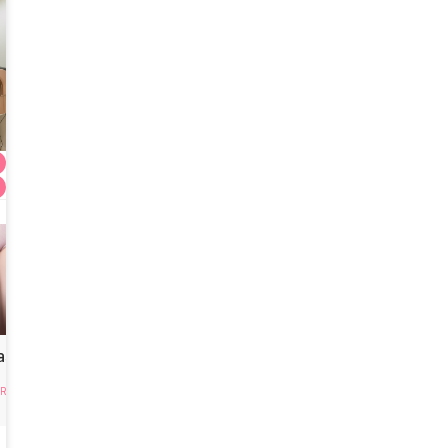
WOORI Abdominoplasty
11,980,000
KRW
Klinik Bedah Plastik WOORI
4.4
(
100+
)
asty
RI