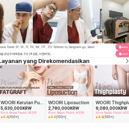
ision Tower 3F, 5F, 7F, 11F, 16F, 17F , 312 Teheran-ro, Gangnam-gu, Seoul
salin
서울 강남구 테헤란로 312 (역삼동, 비젼타워)
salin
Layanan yang Direkomendasikan
WOORI Kerutan Punggung Tangan Fat Graft
WOORI Liposuction
WOORI Thighpl
5,630,000
KRW
2,780,000
KRW
9,080,000
KRW
Klinik Bedah Plastik WOORI
Klinik Bedah Plastik WOORI
Klinik Bedah Plastik WOO
4.4
(
100+
)
4.4
(
100+
)
4.4
(
100+
)