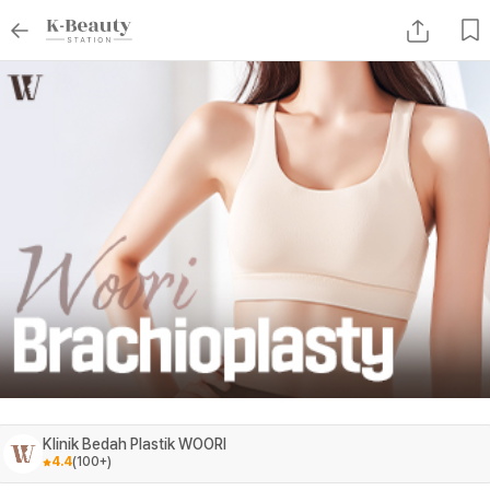
Klinik Bedah Plastik WOORI
4.4
(
100+
)