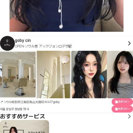
goby cin
OPEN
ソウル市 アックジョンロデオ駅
📍 ソウル特別市江南区島山大路62キル17 goby
住所コピー
서울 강남구 청담동 19-4
住所コピー
おすすめサービス