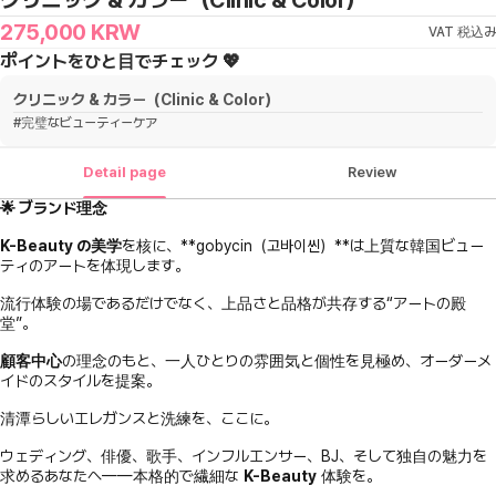
クリニック & カラー（Clinic & Color）
275,000
KRW
VAT 税込み
ポイントをひと目でチェック 💖
クリニック & カラー（Clinic & Color）
#
完璧なビューティーケア
Detail page
Review
🌟 ブランド理念
K-Beauty の美学
を核に、**gobycin（고바이씬）**は上質な韓国ビュー
ティのアートを体現します。
流行体験の場であるだけでなく、上品さと品格が共存する“アートの殿
堂”。
顧客中心
の理念のもと、一人ひとりの雰囲気と個性を見極め、オーダーメ
イドのスタイルを提案。
清潭らしいエレガンスと洗練を、ここに。
ウェディング、俳優、歌手、インフルエンサー、BJ、そして独自の魅力を
求めるあなたへ——本格的で繊細な
K-Beauty
体験を。