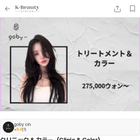
goby cin
5.0
(
1
)